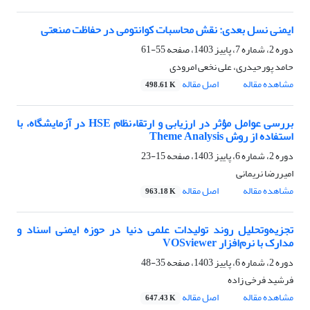
ایمنی نسل بعدی: نقش محاسبات کوانتومی در حفاظت صنعتی
دوره 2، شماره 7، پاییز 1403، صفحه
55-61
حامد پورحیدری، علی نخعی امرودی
مشاهده مقاله
اصل مقاله
498.61 K
بررسی عوامل مؤثر در ارزیابی و ارتقاءنظام HSE در آزمایشگاه، با
استفاده از روش Theme Analysis
دوره 2، شماره 6، پاییز 1403، صفحه
15-23
امیررضا نریمانی
مشاهده مقاله
اصل مقاله
963.18 K
تجزیه‌وتحلیل روند تولیدات علمی دنیا در حوزه ایمنی اسناد و
مدارک با نرم‌افزار VOSviewer
دوره 2، شماره 6، پاییز 1403، صفحه
35-48
فرشید فرخی زاده
مشاهده مقاله
اصل مقاله
647.43 K