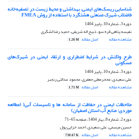
شناسایی ریسک‌های ایمنی، بهداشتی و محیط زیست در تصفیه‌خانه
فاضلاب شهرک صنعتی هشتگرد با استفاده از روش FMEA
دوره 3، شماره 10، پاییز 1404
نفیسه پناهی قره سو، ذبیح اله شریفی، حمید رضا لشگری
مشاهده مقاله
اصل مقاله
1.26 M
طرح واکنش در شرایط اضطراری و ارتقاء ایمنی در شهرک‌های
مسکونی
دوره 3، شماره 10، پاییز 1404
علی سعیدی، مححرمعلی جعفری، محمود عدالتی رنجبر
مشاهده مقاله
اصل مقاله
1.71 M
ملاحظات ایمنی در حفاظت از سامانه ها و تاسیسات آبی( (مطالعه
موردی: منابع آب استان اصفهان)
دوره 2، شماره 8، بهار 1404، صفحه
65-71
حسین میسمی، علی سعیدی، احمد خزایی پول
مشاهده مقاله
اصل مقاله
730.67 K