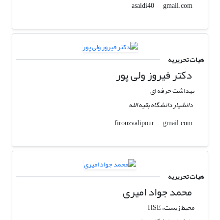
gmail.com
asaidi40
هیات تحریریه
دکتر فیروز ولی پور
بهداشت حرفه ای
دانشیار دانشگاه بقیه الله
gmail.com
firouzvalipour
هیات تحریریه
محمد جواد امیری
محیط زیست، HSE