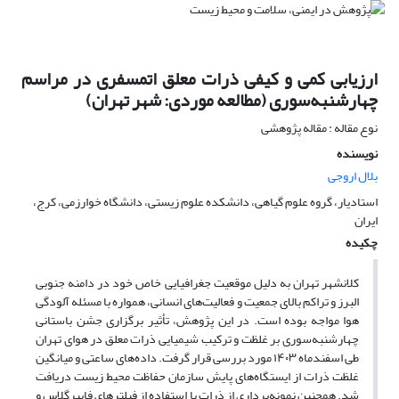
ارزیابی کمی و کیفی ذرات معلق اتمسفری در مراسم
چهارشنبه‌سوری (مطالعه موردی: شهر تهران)
نوع مقاله : مقاله پژوهشی
نویسنده
بلال اروجی
استادیار، گروه علوم گیاهی، دانشکده علوم زیستی، دانشگاه خوارزمی، کرج،
ایران
چکیده
کلانشهر تهران به دلیل موقعیت جغرافیایی خاص خود در دامنه جنوبی
البرز و تراکم بالای جمعیت و فعالیت‌های انسانی، همواره با مسئله آلودگی
هوا مواجه بوده است. در این پژوهش، تأثیر برگزاری جشن باستانی
چهارشنبه‌سوری بر غلظت و ترکیب شیمیایی ذرات معلق در هوای تهران
طی اسفندماه ۱۴۰۳ مورد بررسی قرار گرفت. داده‌های ساعتی و میانگین
غلظت ذرات از ایستگاه‌های پایش سازمان حفاظت محیط زیست دریافت
شد. همچنین نمونه‌برداری از ذرات با استفاده از فیلترهای فایبرگلاس و