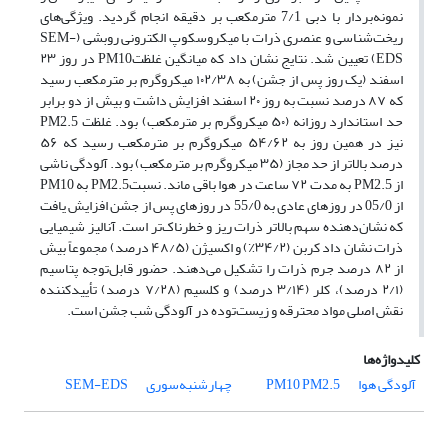
نمونه‌بردار با دبی 7/1 مترمکعب بر دقیقه انجام گردید. ویژگی‌های
ریخت‌شناسی و عنصری ذرات با میکروسکوپ الکترونی روبشی (SEM-
EDS) تعیین شد. نتایج نشان داد که میانگین غلظتPM10 در روز ۲۳
اسفند (یک روز پس از جشن) به ۱۰۲/۳۸ میکروگرم بر مترمکعب رسید
که ۸۷ درصد نسبت به روز ۲۰ اسفند افزایش داشت و بیش از دو برابر
حد استاندارد روزانه (۵۰ میکروگرم بر مترمکعب) بود. غلظت PM2.5
نیز در همین روز به ۵۴/۶۲ میکروگرم بر مترمکعب رسید که ۵۶
درصد بالاتر از حد مجاز (۳۵ میکروگرم بر مترمکعب) بود. آلودگی ناشی
از PM2.5 به مدت ۷۲ ساعت در هوا باقی ماند. نسبتPM2.5 به PM10
از 05/0 در روزهای عادی به 55/0 در روزهای پس از جشن افزایش یافت
که نشان‌دهنده سهم بالاتر ذرات ریز و خطرناک‌تر است. آنالیز شیمیایی
ذرات نشان داد کربن (۳۴/۲٪) و اکسیژن (۴۸/۵ درصد) مجموعاً بیش
از ۸۲ درصد جرم ذرات را تشکیل می‌دهند. حضور قابل‌توجه پتاسیم
(۲/۱ درصد)، کلر (۳/۱۴ درصد) و کلسیم (۷/۲۸ درصد) تأییدکننده
نقش اصلی مواد محترقه و زیست‌توده در آلودگی شب جشن است.
کلیدواژه‌ها
آلودگی هوا
PM2.5
PM10
چهارشنبه‌سوری
SEM-EDS